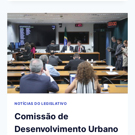
CORTE
DE
LUZ
E
ÁGUA
EM
HOSPITAIS
E
LABORATÓRIOS
NOTÍCIAS DO LEGISLATIVO
Comissão de
Desenvolvimento Urbano