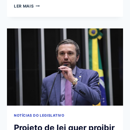
COMISSÃO
LER MAIS
DE
DESENVOLVIMENTO
URBANO
ELEGE
NOVA
PRESIDÊNCIA
NA
QUARTA
NOTÍCIAS DO LEGISLATIVO
Projeto de lei quer proibir