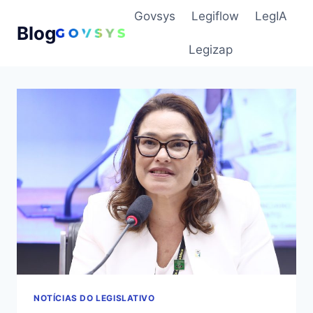
Pular
Govsys
Legiflow
LegIA
para
Blog
o
Legizap
Conteúdo
NOTÍCIAS DO LEGISLATIVO