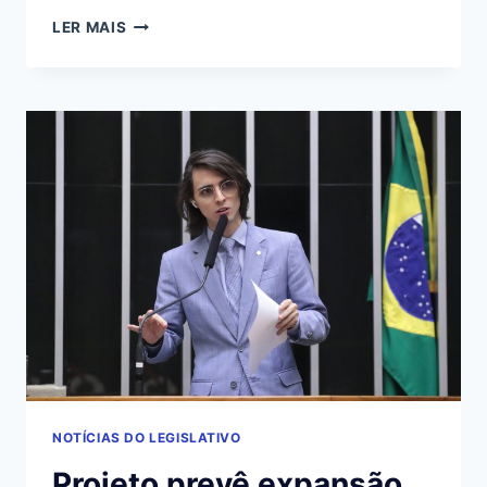
DEPUTADO
LER MAIS
PROPÕE
SUSPENDER
REGRA
DO
GARANTIA-
SAFRA
POR
FALHAS
TÉCNICAS
NOTÍCIAS DO LEGISLATIVO
Projeto prevê expansão