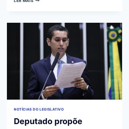
LER MAIS
DE
LEI
QUER
PROIBIR
ELEVADOR
SOCIAL
E
DE
SERVIÇO
DISTINTO
NOTÍCIAS DO LEGISLATIVO
Deputado propõe