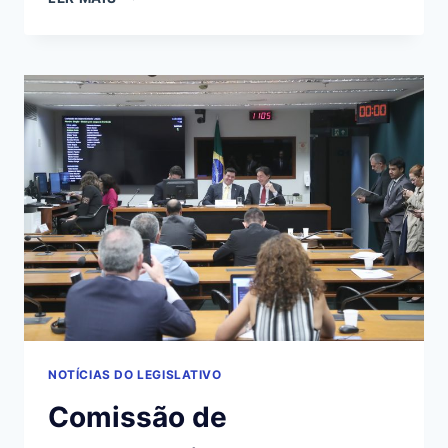
APROVA
MP
QUE
DESTINA
R$
938
MILHÕES
PARA
COMBATE
À
SECA
NOTÍCIAS DO LEGISLATIVO
Comissão de