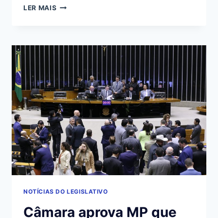
COMISSÃO
LER MAIS
DE
DESENVOLVIMENTO
URBANO
DA
CÂMARA
SERÁ
INSTALADA
HOJE
NOTÍCIAS DO LEGISLATIVO
Câmara aprova MP que