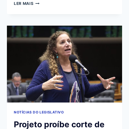
PROJETO
LER MAIS
DESTINA
5
DO
IPVA
PARA
SAÚDE
COM
FOCO
EM
PREVENÇÃO
DE
ACIDENTES
NOTÍCIAS DO LEGISLATIVO
Projeto proíbe corte de