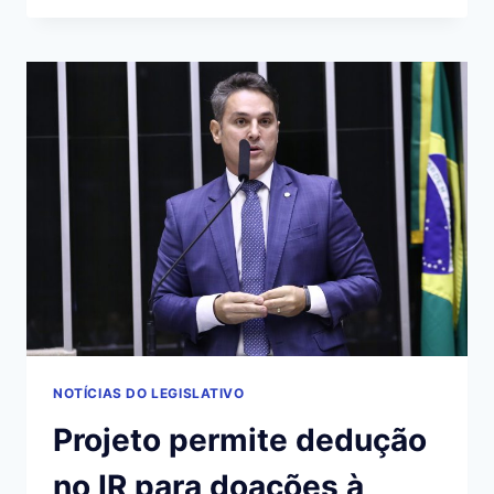
EXPANSÃO
DA
COBERTURA
5G
COM
SMALL
CELLS
ATÉ
2030
NOTÍCIAS DO LEGISLATIVO
Projeto permite dedução
no IR para doações à