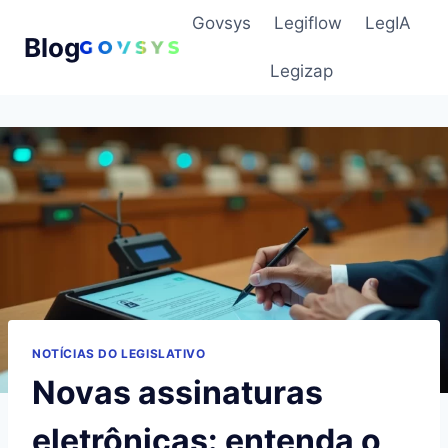
Pular
Govsys
Legiflow
LegIA
para
Blog
o
Legizap
Conteúdo
NOTÍCIAS DO LEGISLATIVO
Novas assinaturas
eletrônicas: entenda o