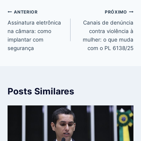
Navegação
ANTERIOR
PRÓXIMO
Assinatura eletrônica
Canais de denúncia
de
na câmara: como
contra violência à
Post
implantar com
mulher: o que muda
segurança
com o PL 6138/25
Posts Similares