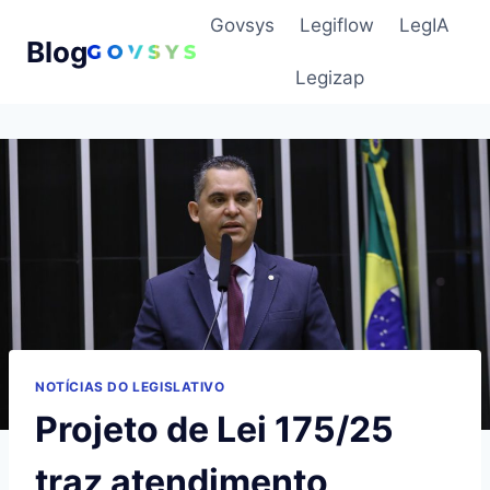
Pular
Govsys
Legiflow
LegIA
para
Blog
o
Legizap
Conteúdo
NOTÍCIAS DO LEGISLATIVO
Projeto de Lei 175/25
traz atendimento