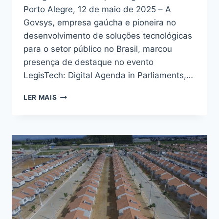
Porto Alegre, 12 de maio de 2025 – A
Govsys, empresa gaúcha e pioneira no
desenvolvimento de soluções tecnológicas
para o setor público no Brasil, marcou
presença de destaque no evento
LegisTech: Digital Agenda in Parliaments,…
EMPRESA
LER MAIS
BRASILEIRA
EXIBE
1ª
INTELIGÊNCIA
ARTIFICIAL
PARA
LEGISLATIVOS
DO
BRASIL
NO
CAPITÓLIO,
EM