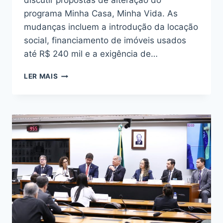
discutir propostas de alteração do
programa Minha Casa, Minha Vida. As
mudanças incluem a introdução da locação
social, financiamento de imóveis usados
até R$ 240 mil e a exigência de…
AUDIÊNCIA
LER MAIS
DEBATE
MUDANÇAS
NO
MINHA
CASA
MINHA
VIDA
NA
CÂMARA