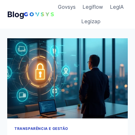
Pular
Govsys
Legiflow
LegIA
para
Blog
o
Legizap
Conteúdo
TRANSPARÊNCIA E GESTÃO