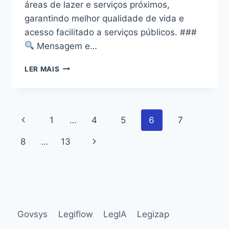
áreas de lazer e serviços próximos,
garantindo melhor qualidade de vida e
acesso facilitado a serviços públicos. ###
Mensagem e…
MINHA
LER MAIS
CASA
MINHA
VIDA
PRIORIZA
Navegação
Página
1
…
4
5
6
7
MORADIAS
COM
da
Anterior
Página
8
…
13
INFRAESTRUTURA
URBANA
Página
Seguinte
Govsys
Legiflow
LegIA
Legizap