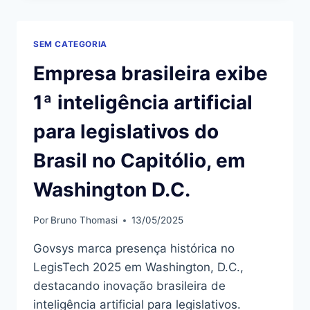
SOCIAL
NO
MINHA
SEM CATEGORIA
CASA
MINHA
Empresa brasileira exibe
VIDA
COM
1ª inteligência artificial
50
DO
para legislativos do
FAR
Brasil no Capitólio, em
Washington D.C.
Por
Bruno Thomasi
13/05/2025
Govsys marca presença histórica no
LegisTech 2025 em Washington, D.C.,
destacando inovação brasileira de
inteligência artificial para legislativos.